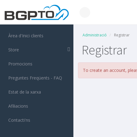
Administració
Registrar
Àrea d'Inici clients
Registrar
Store
Promocions
To create an account, ple
Preguntes Freqüents - FAQ
Estat de la xarxa
Afiliacions
Contacti'ns